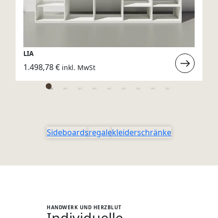
LIA
rlesen
Weiterlese
1.498,78
€
inkl. MwSt
:
L
LIA
Sideboards
regale
kleiderschränke
HANDWERK UND HERZBLUT
Individuelle