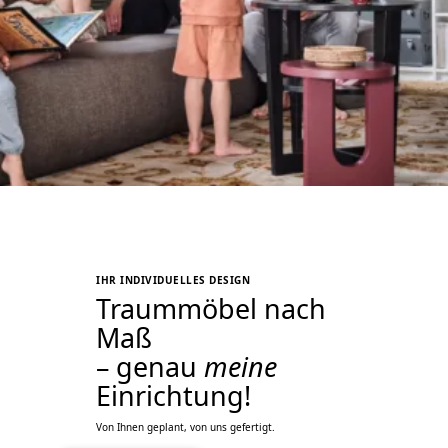
SIDEBOARDS
KOMMODEN
LOWBOARDS
TV-MÖBEL
FLURMÖBEL
VITRINEN
IHR INDIVIDUELLES DESIGN
Traummöbel nach
ECKLÖSUNGEN
Maß
– genau
meine
SCHIEBETÜREN & SCHIEBETÜRSCHRÄNKE
Einrichtung!
APOTHEKERSCHRANK
Von Ihnen geplant, von uns gefertigt.