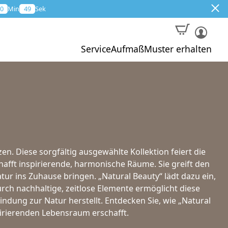
0
Min
47
Sek
Service
Aufmaß
Muster erhalten
. Diese sorgfältig ausgewählte Kollektion feiert die
Muster
chafft inspirierende, harmonische Räume. Sie greift den
atur ins Zuhause bringen. „Natural Beauty“ lädt dazu ein,
Aktion
Durch nachhaltige, zeitlose Elemente ermöglicht diese
indung zur Natur herstellt. Entdecken Sie, wie „Natural
pirierenden Lebensraum erschafft.
Profi-Aufmaß