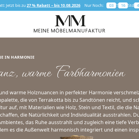
t: Jetzt bis zu
27 % Rabatt – bis 10.08.2026
Nur Noch:
03
T
16
Std
4
NE IN HARMONIE
nz, warme Farbharmonien
e und warme Holznuancen in perfekter Harmonie verschmelzen
bpalette, die von Terrakotta bis zu Sandtönen reicht, und s
r auf, mit Materialien wie Holz, Stein und Textil, die die N
chaffen, die Natürlichkeit und Individualität ausstrahlen. 
Ambientes, das Ruhe ausstrahlt und zugleich eine tiefe Verb
dem es die Außenwelt harmonisch integriert und einen ins