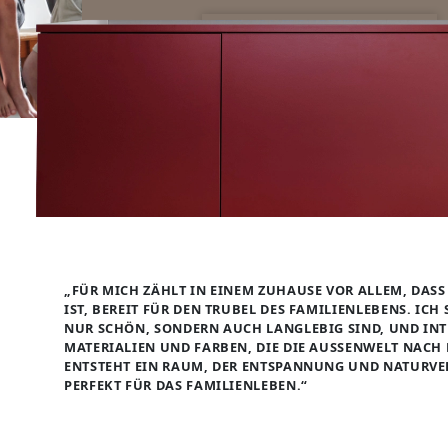
SIDEBOARDS
JeTZT KONFIGURIEREN
KOMMODEN
LOWBOARDS
TV-MÖBEL
FLURMÖBEL
VITRINEN
„FÜR MICH ZÄHLT IN EINEM ZUHAUSE VOR ALLEM, DASS
IST, BEREIT FÜR DEN TRUBEL DES FAMILIENLEBENS. ICH 
ECKLÖSUNGEN
NUR SCHÖN, SONDERN AUCH LANGLEBIG SIND, UND INT
MATERIALIEN UND FARBEN, DIE DIE AUSSENWELT NACH D
SCHIEBETÜREN & SCHIEBETÜRSCHRÄNKE
NTSTEHT EIN RAUM, DER ENTSPANNUNG UND NATURVER
ERFEKT FÜR DAS FAMILIENLEBEN.“
APOTHEKERSCHRANK