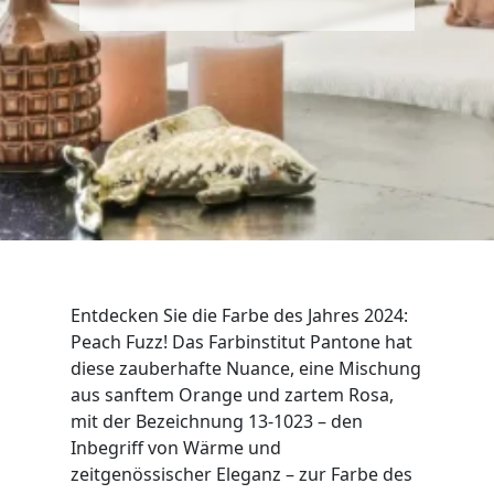
SIDEBOARDS
KOMMODEN
LOWBOARDS
TV-MÖBEL
FLURMÖBEL
VITRINEN
Entdecken Sie die Farbe des Jahres 2024:
Peach Fuzz! Das Farbinstitut Pantone hat
ECKLÖSUNGEN
diese zauberhafte Nuance, eine Mischung
aus sanftem Orange und zartem Rosa,
SCHIEBETÜREN & SCHIEBETÜRSCHRÄNKE
mit der Bezeichnung 13-1023 – den
Inbegriff von Wärme und
APOTHEKERSCHRANK
zeitgenössischer Eleganz – zur Farbe des