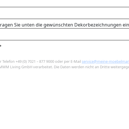
te tragen Sie unten die gewünschten Dekorbezeichnungen ein,
*
r Telefon +49 (0) 7021 – 877 9000 oder per E-Mail
service@meine-moebelman
MMM Living GmbH verarbeitet. Die Daten werden nicht an Dritte weitergeg