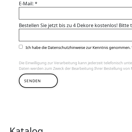
E-Mail:
*
WANDBOARDS
EINZELTEILE
Bestellen Sie jetzt bis zu 4 Dekore kostenlos! Bit
ALLE ANZEIGEN
Ich habe die Datenschutzhinweise zur Kenntnis genommen. 
Die Einwilligung zur Verarbeitung kann jederzeit telefonisch unte
Daten werden zum Zweck der Bearbeitung Ihrer Bestellung von 
SENDEN
Katalog