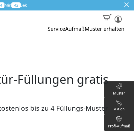
4
Min
41
Sek
Service
Aufmaß
Muster erhalten
ür-Füllungen gratis
Muster
ostenlos bis zu 4 Füllungs-Muster
Aktion
Profi-Aufmaß