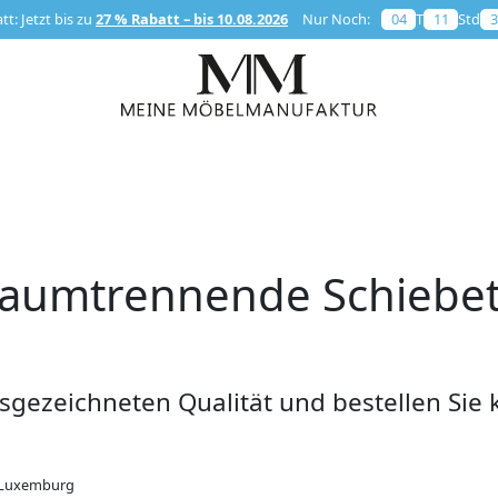
t: Jetzt bis zu
27 % Rabatt – bis 10.08.2026
Nur Noch:
04
T
11
Std
3
raumtrennende Schiebet
gezeichneten Qualität und bestellen Sie k
& Luxemburg