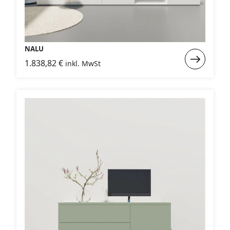
NALU
Weiterlese
1.838,82
€
inkl. MwSt
:
NALU