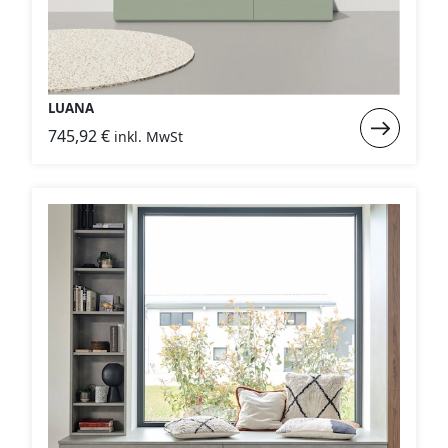
LUANA
Weiterlese
745,92
€
inkl. MwSt
:
LUANA