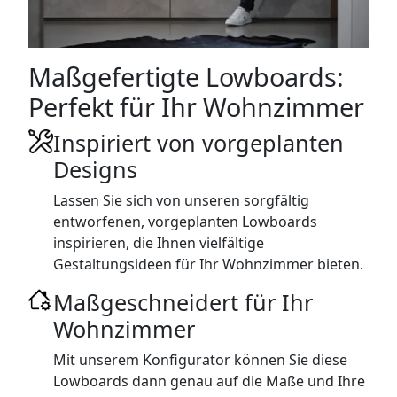
SIDEBOARDS
KOMMODEN
Maßgefertigte Lowboards:
LOWBOARDS
Perfekt für Ihr Wohnzimmer
Inspiriert von vorgeplanten
TV-MÖBEL
Designs
FLURMÖBEL
Lassen Sie sich von unseren sorgfältig
entworfenen, vorgeplanten Lowboards
VITRINEN
inspirieren, die Ihnen vielfältige
Gestaltungsideen für Ihr Wohnzimmer bieten.
ECKLÖSUNGEN
Maßgeschneidert für Ihr
SCHIEBETÜREN & SCHIEBETÜRSCHRÄNKE
Wohnzimmer
Mit unserem Konfigurator können Sie diese
APOTHEKERSCHRANK
Lowboards dann genau auf die Maße und Ihre