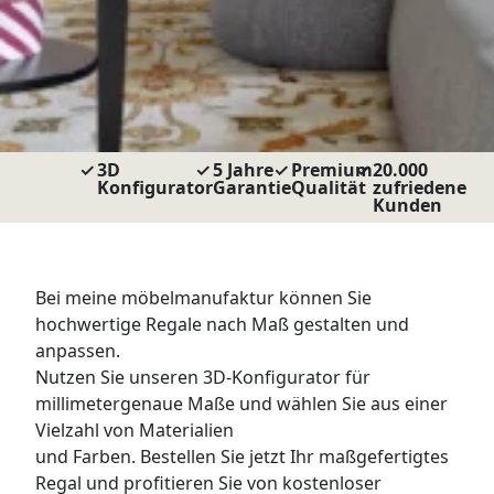
WANDBOARDS
EINZELTEILE
ALLE ANZEIGEN
3D
5 Jahre
Premium
20.000
Konfigurator
Garantie
Qualität
zufriedene
Kunden
Bei meine möbelmanufaktur können Sie
hochwertige Regale nach Maß gestalten und
anpassen.
Nutzen Sie unseren 3D-Konfigurator für
millimetergenaue Maße und wählen Sie aus einer
Vielzahl von Materialien
und Farben. Bestellen Sie jetzt Ihr maßgefertigtes
Regal und profitieren Sie von kostenloser