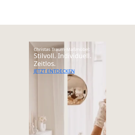
Christas Traum-Maßmöbel:
Stilvoll. Individuell.
Zeitlos.
JETZT ENTDECKEN