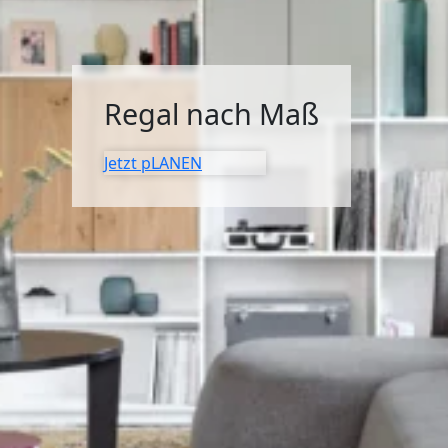
SIDEBOARDS
KOMMODEN
Regal nach Maß
LOWBOARDS
TV-MÖBEL
Jetzt pLANEN
FLURMÖBEL
VITRINEN
ECKLÖSUNGEN
SCHIEBETÜREN & SCHIEBETÜRSCHRÄNKE
APOTHEKERSCHRANK