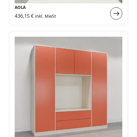
AOLA
Weiterlese
436,15
€
inkl. MwSt
:
AOLA