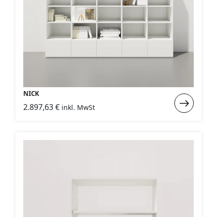
NICK
Weiterlese
2.897,63
€
inkl. MwSt
:
NICK