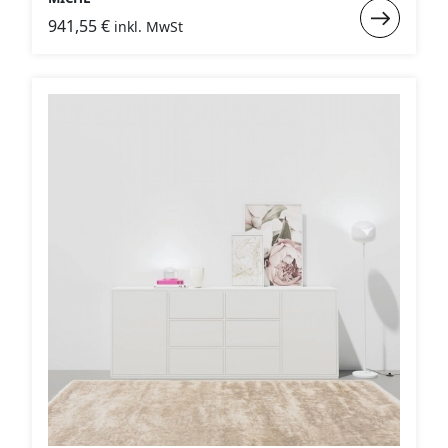
Weiterlese
941,55
€
inkl. MwSt
:
MICHL