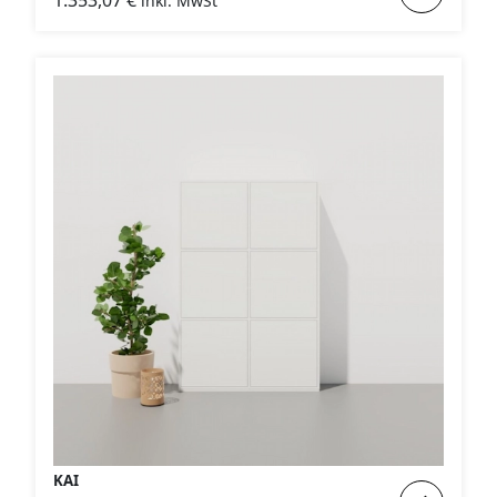
1.353,07
€
inkl. MwSt
:
ARNE
KAI
Weiterlese