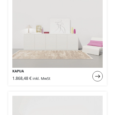
SIDEBOARDS
KOMMODEN
LOWBOARDS
TV-MÖBEL
FLURMÖBEL
VITRINEN
KAPUA
Weiterlese
1.868,48
€
inkl. MwSt
ECKLÖSUNGEN
:
KAPUA
SCHIEBETÜREN & SCHIEBETÜRSCHRÄNKE
APOTHEKERSCHRANK