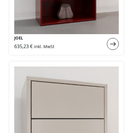
JOEL
Weiterlese
635,23
€
inkl. MwSt
:
JOEL