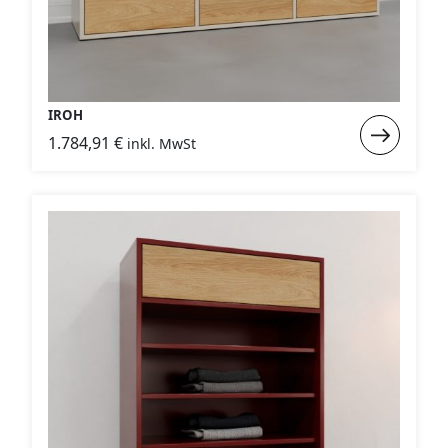
IROH
Weiterlese
1.784,91
€
inkl. MwSt
:
IROH