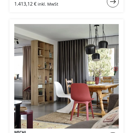
1.413,12
€
inkl. MwSt
:
KAI
MICHL