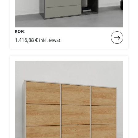
KOFI
Weiterlese
1.416,88
€
inkl. MwSt
:
KOFI