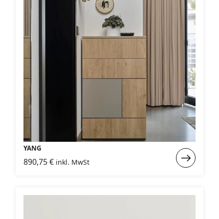
YANG
Weiterlese
890,75
€
inkl. MwSt
:
YANG