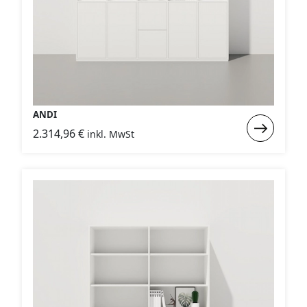
ANDI
Weiterlese
2.314,96
€
inkl. MwSt
:
ANDI