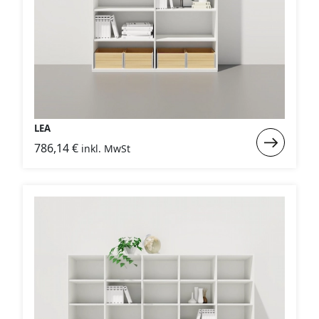
LEA
Weiterlese
786,14
€
inkl. MwSt
:
LEA