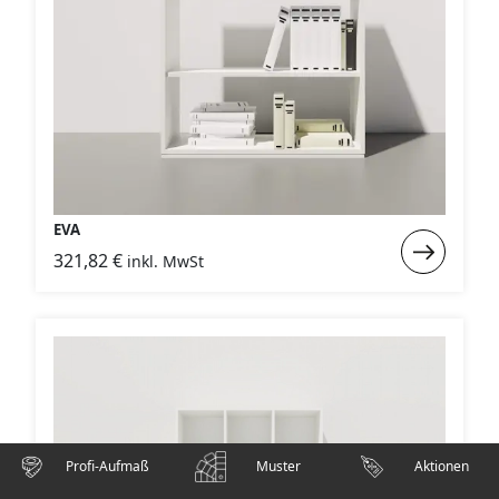
EVA
Weiterlese
321,82
€
inkl. MwSt
:
EVA
Profi-Aufmaß
Muster
Aktionen