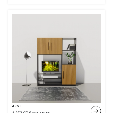
YASIR
ARNE
Weiterlese