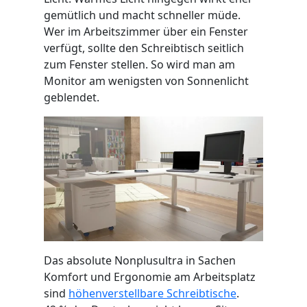
SIDEBOARDS
gemütlich und macht schneller müde.
Wer im Arbeitszimmer über ein Fenster
KOMMODEN
verfügt, sollte den Schreibtisch seitlich
zum Fenster stellen. So wird man am
LOWBOARDS
Monitor am wenigsten von Sonnenlicht
geblendet.
TV-MÖBEL
FLURMÖBEL
VITRINEN
ECKLÖSUNGEN
SCHIEBETÜREN & SCHIEBETÜRSCHRÄNKE
Das absolute Nonplusultra in Sachen
Komfort und Ergonomie am Arbeitsplatz
APOTHEKERSCHRANK
sind
höhenverstellbare Schreibtische
.