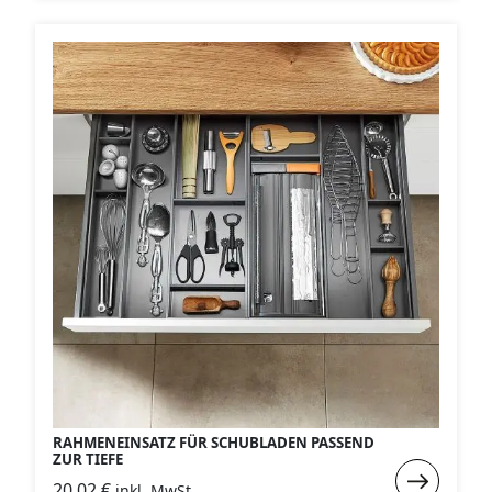
Zusätzliche
Querteiler
für
Rahmenein
RAHMENEINSATZ FÜR SCHUBLADEN PASSEND
ZUR TIEFE
Weiterlese
20,02
€
inkl. MwSt