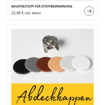
AKUSTIKSTOFF FÜR STOFFBESPANNUNG
Weiterlese
22,96
€
inkl. MwSt
:
Akustikstof
für
Stoffbespa