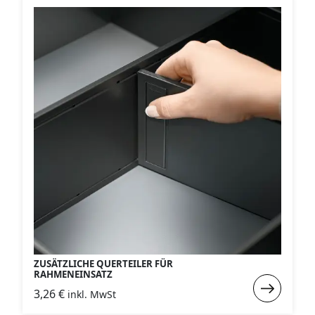
Schublade
beliebig
kombinierb
ZUSÄTZLICHE QUERTEILER FÜR
RAHMENEINSATZ
Weiterlese
3,26
€
inkl. MwSt
: