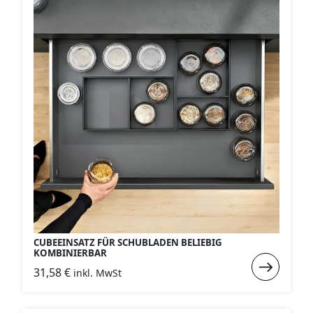
Cubeeinsat
CUBEEINSATZ FÜR SCHUBLADEN BELIEBIG
KOMBINIERBAR
Weiterlese
31,58
€
inkl. MwSt
:
Cubeeinsat
für