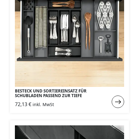
BESTECK UND SORTIEREINSATZ FÜR
SCHUBLADEN PASSEND ZUR TIEFE
Weiterlese
72,13
€
inkl. MwSt
:
Besteck
und
Sortiereins
für