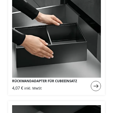
Schublade
passend
zur
Tiefe
RÜCKWANDADAPTER FÜR CUBEEINSATZ
Weiterlese
4,07
€
inkl. MwSt
:
Rückwanda
für
Cubeeinsat