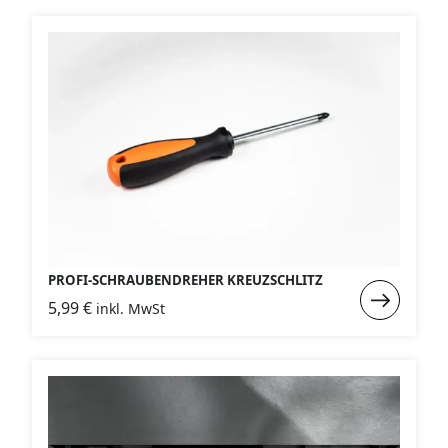
kant-
Winkelschr
lang
PROFI-SCHRAUBENDREHER KREUZSCHLITZ
Weiterlese
5,99
€
inkl. MwSt
:
Profi-
Schrauben
Kreuzschlit