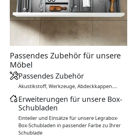
SIDEBOARDS
KOMMODEN
LOWBOARDS
TV-MÖBEL
Passendes Zubehör für unsere
Möbel
FLURMÖBEL
Passendes Zubehör
VITRINEN
Akustikstoff, Werkzeuge, Abdeckkappen….
ECKLÖSUNGEN
Erweiterungen für unsere Box-
Schubladen
SCHIEBETÜREN & SCHIEBETÜRSCHRÄNKE
Einteiler und Einsätze für unsere Legrabox-
Box-Schubladen in passender Farbe zu Ihrer
APOTHEKERSCHRANK
Schublade