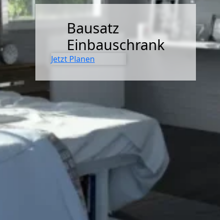
SIDEBOARDS
Bausatz
KOMMODEN
Einbauschrank
LOWBOARDS
Jetzt Planen
TV-MÖBEL
FLURMÖBEL
VITRINEN
ECKLÖSUNGEN
SCHIEBETÜREN & SCHIEBETÜRSCHRÄNKE
APOTHEKERSCHRANK