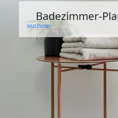
SIDEBOARDS
Badezimmer-Pla
KOMMODEN
Jetzt Planen
LOWBOARDS
TV-MÖBEL
FLURMÖBEL
VITRINEN
ECKLÖSUNGEN
SCHIEBETÜREN & SCHIEBETÜRSCHRÄNKE
APOTHEKERSCHRANK