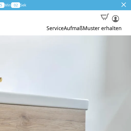
5
Min
01
Sek
Service
Aufmaß
Muster erhalten
Muster
Aktion
Profi-Aufmaß