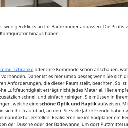
t wenigen Klicks an Ihr Badezimmer anpassen. Die Profis
 Konfigurator hinaus haben.
immerschränke
oder Ihre Kommode schon anschauen, währen
e vorhanden. Daher ist es hier umso besser, wenn Sie sich d
ren Anforderungen, die dieser Raum stellt, beachten. So i
Luftfeuchtigkeit erträgt nicht jedes Material. Hier empfe
sätzlich schnell und einfach reinigen. Sie müssen in Ihrem
ungen, welche eine
schöne Optik und Haptik
aufweisen. Mi
e sich Ihr Traumbad, an dem Sie viele Jahre Freude haben 
anufaktur erstellen. Realisieren Sie im Badplaner ein Re
eben der Dusche oder der Badewanne, um dort Putzmittel u