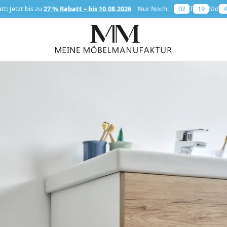
t: Jetzt bis zu
27 % Rabatt – bis 10.08.2026
Nur Noch:
02
T
19
Std
4