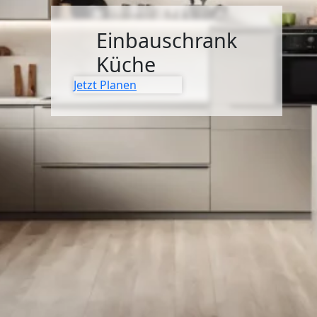
SIDEBOARDS
Einbauschrank
KOMMODEN
Küche
LOWBOARDS
Jetzt Planen
TV-MÖBEL
FLURMÖBEL
VITRINEN
ECKLÖSUNGEN
SCHIEBETÜREN & SCHIEBETÜRSCHRÄNKE
APOTHEKERSCHRANK