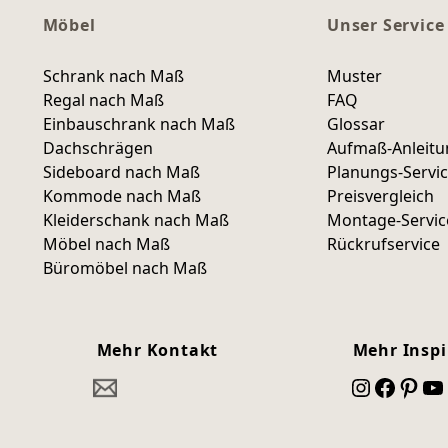
Möbel
Unser Service
Schrank nach Maß
Muster
Regal nach Maß
FAQ
Einbauschrank nach Maß
Glossar
Dachschrägen
Aufmaß-Anleit
Sideboard nach Maß
Planungs-Servi
Kommode nach Maß
Preisvergleich
Kleiderschank nach Maß
Montage-Servic
Möbel nach Maß
Rückrufservice
Büromöbel nach Maß
Mehr Kontakt
Mehr Inspi
Instagram
Facebook
Pinterest
YouTube