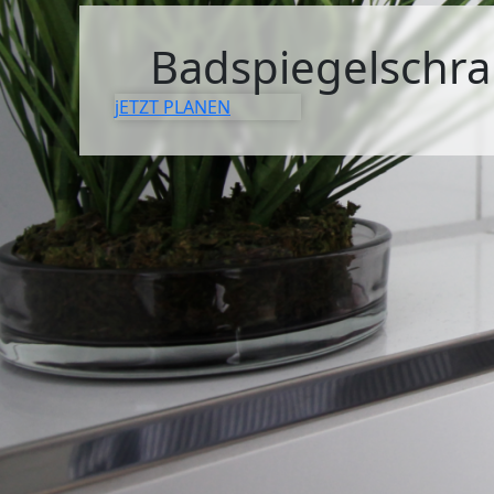
SIDEBOARDS
Badspiegelschr
KOMMODEN
jETZT PLANEN
LOWBOARDS
TV-MÖBEL
FLURMÖBEL
VITRINEN
ECKLÖSUNGEN
SCHIEBETÜREN & SCHIEBETÜRSCHRÄNKE
APOTHEKERSCHRANK