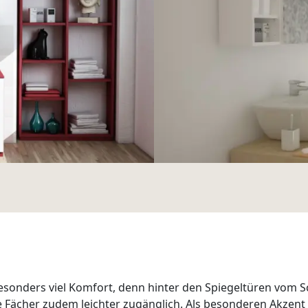
 besonders viel Komfort, denn hinter den Spiegeltüren vom S
die Fächer zudem leichter zugänglich. Als besonderen Akzen