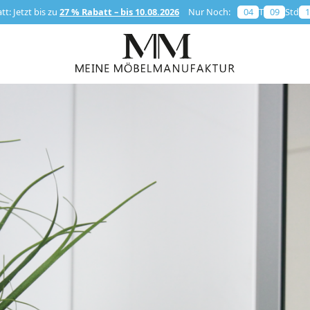
t: Jetzt bis zu
27 % Rabatt – bis 10.08.2026
Nur Noch:
04
T
09
Std
1