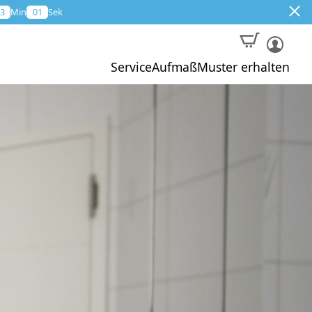
3
Min
00
Sek
Service
Aufmaß
Muster erhalten
Muster
Aktion
Profi-Aufmaß