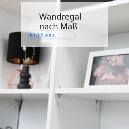
SIDEBOARDS
Wandregal
KOMMODEN
nach Maß
LOWBOARDS
Jetzt Planen
TV-MÖBEL
FLURMÖBEL
VITRINEN
ECKLÖSUNGEN
SCHIEBETÜREN & SCHIEBETÜRSCHRÄNKE
APOTHEKERSCHRANK