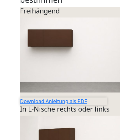
SIDEBOARDS
Freihängend
KOMMODEN
LOWBOARDS
TV-MÖBEL
FLURMÖBEL
VITRINEN
ECKLÖSUNGEN
Download Anleitung als PDF
In L-Nische rechts oder links
SCHIEBETÜREN & SCHIEBETÜRSCHRÄNKE
APOTHEKERSCHRANK