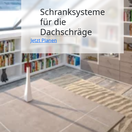
SIDEBOARDS
Schranksysteme
KOMMODEN
für die
Dachschräge
LOWBOARDS
Jetzt Planen
TV-MÖBEL
FLURMÖBEL
VITRINEN
ECKLÖSUNGEN
SCHIEBETÜREN & SCHIEBETÜRSCHRÄNKE
APOTHEKERSCHRANK