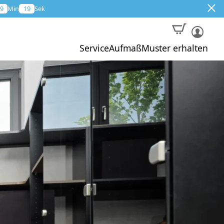
9
Min
17
Sek
Service
Aufmaß
Muster erhalten
Muster
Aktion
Profi-Aufmaß