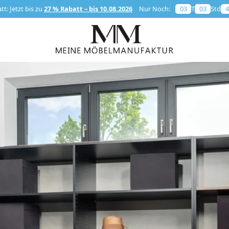
t: Jetzt bis zu
27 % Rabatt – bis 10.08.2026
Nur Noch:
03
T
03
Std
4