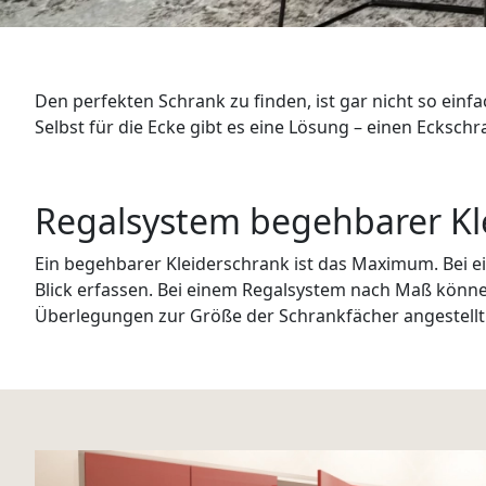
WANDBOARDS
EINZELTEILE
Den perfekten Schrank zu finden, ist gar nicht so ein
ALLE ANZEIGEN
Selbst für die Ecke gibt es eine Lösung – einen Ecksc
Regalsystem begehbarer Kl
Ein begehbarer Kleiderschrank ist das Maximum. Bei e
Blick erfassen. Bei einem Regalsystem nach Maß können
Überlegungen zur Größe der Schrankfächer angestellt