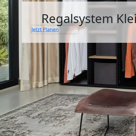
SIDEBOARDS
Regalsystem Kle
KOMMODEN
Jetzt Planen
LOWBOARDS
TV-MÖBEL
FLURMÖBEL
VITRINEN
ECKLÖSUNGEN
SCHIEBETÜREN & SCHIEBETÜRSCHRÄNKE
APOTHEKERSCHRANK