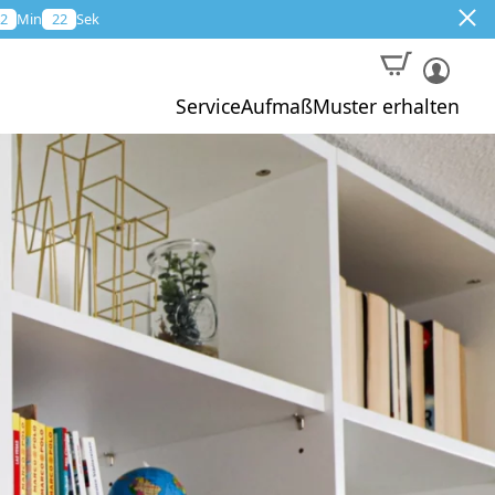
2
Min
20
Sek
Service
Aufmaß
Muster erhalten
Muster
Aktion
Profi-Aufmaß