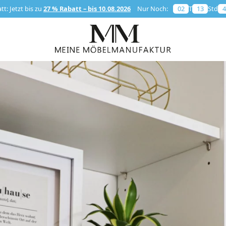
t: Jetzt bis zu
27 % Rabatt – bis 10.08.2026
Nur Noch:
02
T
13
Std
4