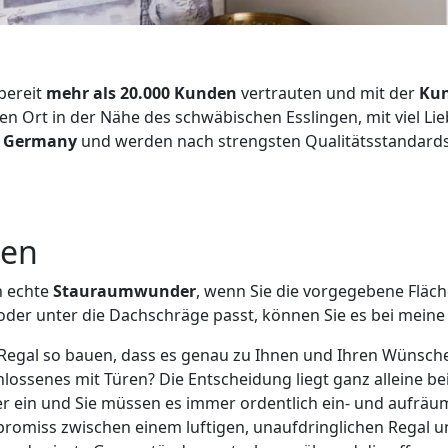
bereit
mehr als 20.000 Kunden
vertrauten und mit der
Kun
nen Ort in der Nähe des schwäbischen Esslingen, mit viel
n Germany
und werden nach strengsten Qualitätsstandards g
sen
h echte
Stauraumwunder
, wenn Sie die vorgegebene Fläch
 oder unter die Dachschräge passt, können Sie es bei mei
 Regal so bauen, dass es genau zu Ihnen und Ihren Wünschen
lossenes mit Türen? Die Entscheidung liegt ganz alleine bei
er ein und Sie müssen es immer ordentlich ein- und aufräu
promiss zwischen einem luftigen, unaufdringlichen Regal u