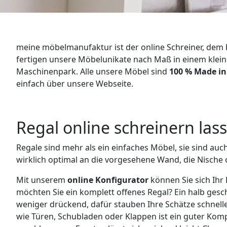
WANDBOARDS
EINZELTEILE
meine möbelmanufaktur ist der online Schreiner, dem 
ALLE ANZEIGEN
fertigen unsere Möbelunikate nach Maß in einem klei
Maschinenpark. Alle unsere Möbel sind
100 % Made i
einfach über unsere Webseite.
Regal online schreinern las
Regale sind mehr als ein einfaches Möbel, sie sind auc
wirklich optimal an die vorgesehene Wand, die Nische
Mit unserem
online Konfigurator
können Sie sich Ihr
möchten Sie ein komplett offenes Regal? Ein halb gesch
weniger drückend, dafür stauben Ihre Schätze schnell
wie Türen, Schubladen oder Klappen ist ein guter Kom