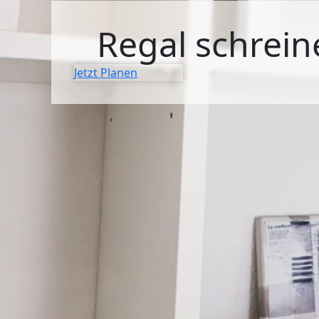
SIDEBOARDS
Regal schrein
KOMMODEN
Jetzt Planen
LOWBOARDS
TV-MÖBEL
FLURMÖBEL
VITRINEN
ECKLÖSUNGEN
SCHIEBETÜREN & SCHIEBETÜRSCHRÄNKE
APOTHEKERSCHRANK