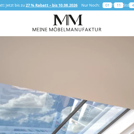
t: Jetzt bis zu
27 % Rabatt – bis 10.08.2026
Nur Noch:
01
T
11
Std
4