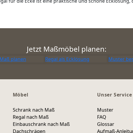
gal für die Ecke ist eine praktische und schöne Ecklösung
Jetzt Maßmöbel planen:
 Maß planen
Regal als Ecklösung
Muster bes
Möbel
Unser Service
Schrank nach Maß
Muster
Regal nach Maß
FAQ
Einbauschrank nach Maß
Glossar
Dachschrägen
Aufmaß-Anleit