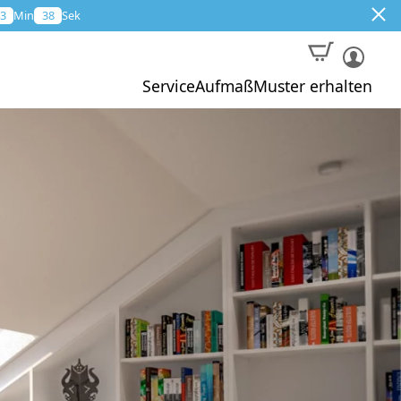
3
Min
37
Sek
Service
Aufmaß
Muster erhalten
Muster
Aktion
Profi-Aufmaß