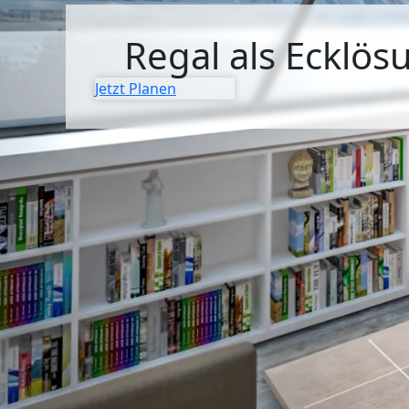
SIDEBOARDS
Regal als Ecklös
KOMMODEN
Jetzt Planen
LOWBOARDS
TV-MÖBEL
FLURMÖBEL
VITRINEN
ECKLÖSUNGEN
SCHIEBETÜREN & SCHIEBETÜRSCHRÄNKE
APOTHEKERSCHRANK