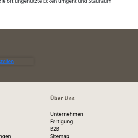
, die oft ungenutzte Ecken umgeht und Stauraum
tellen
Über Uns
Unternehmen
Fertigung
B2B
ungen
Sitemap