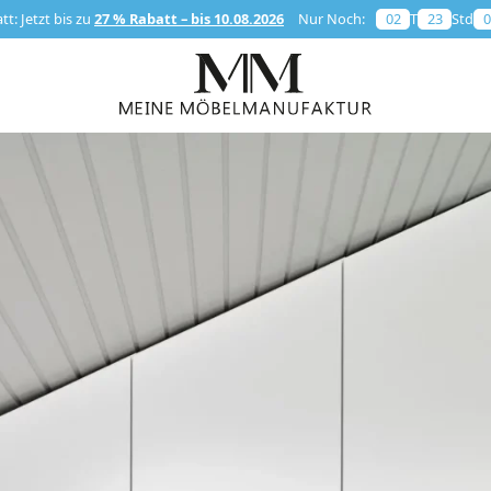
t: Jetzt bis zu
27 % Rabatt – bis 10.08.2026
Nur Noch:
02
T
23
Std
0