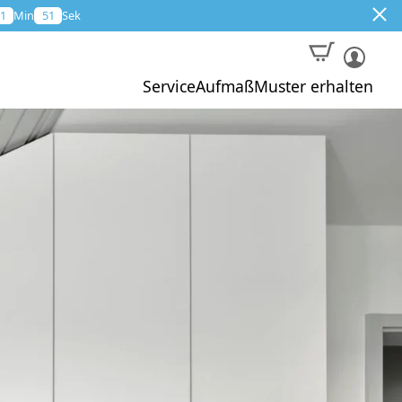
1
Min
51
Sek
Service
Aufmaß
Muster erhalten
Muster
Aktion
Profi-Aufmaß