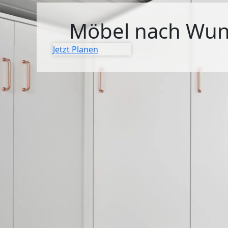
SIDEBOARDS
Möbel nach Wu
KOMMODEN
Jetzt Planen
LOWBOARDS
TV-MÖBEL
FLURMÖBEL
VITRINEN
ECKLÖSUNGEN
SCHIEBETÜREN & SCHIEBETÜRSCHRÄNKE
APOTHEKERSCHRANK