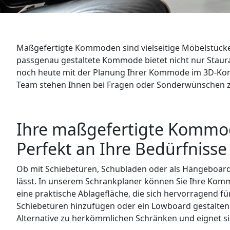
WANDBOARDS
EINZELTEILE
Maßgefertigte Kommoden sind vielseitige Möbelstücke,
ALLE ANZEIGEN
passgenau gestaltete Kommode bietet nicht nur Staurau
noch heute mit der Planung Ihrer Kommode im 3D-Konfi
Team stehen Ihnen bei Fragen oder Sonderwünschen 
Ihre maßgefertigte Kommo
Perfekt an Ihre Bedürfniss
Ob mit Schiebetüren, Schubladen oder als Hängeboard 
lässt. In unserem Schrankplaner können Sie Ihre Kom
eine praktische Ablagefläche, die sich hervorragend 
Schiebetüren hinzufügen oder ein Lowboard gestalten 
Alternative zu herkömmlichen Schränken und eignet 