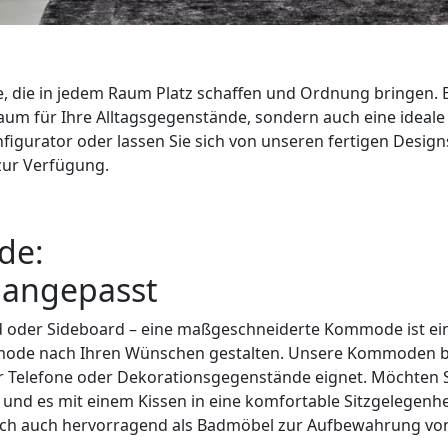
 die in jedem Raum Platz schaffen und Ordnung bringen. E
m für Ihre Alltagsgegenstände, sondern auch eine ideale A
gurator oder lassen Sie sich von unseren fertigen Designs
zur Verfügung.
de:
e angepasst
oder Sideboard – eine maßgeschneiderte Kommode ist ein f
mode nach Ihren Wünschen gestalten. Unsere Kommoden bie
für Telefone oder Dekorationsgegenstände eignet. Möchten
und es mit einem Kissen in eine komfortable Sitzgelegenhe
sich auch hervorragend als Badmöbel zur Aufbewahrung vo