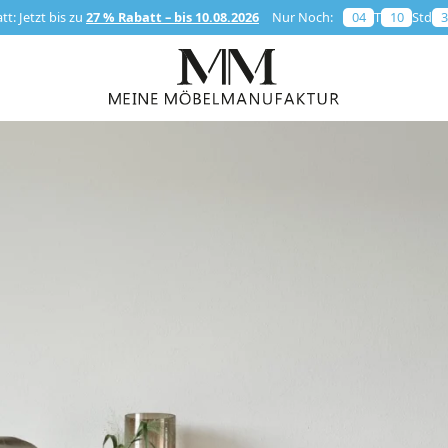
t: Jetzt bis zu
27 % Rabatt – bis 10.08.2026
Nur Noch:
04
T
10
Std
3