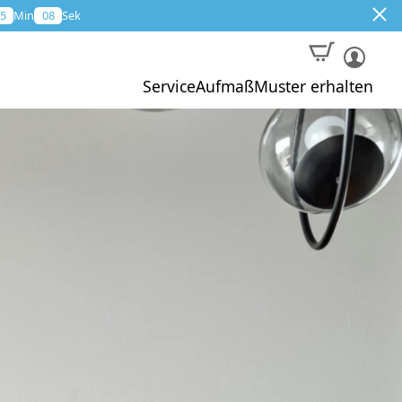
5
Min
07
Sek
Service
Aufmaß
Muster erhalten
Muster
Aktion
Profi-Aufmaß