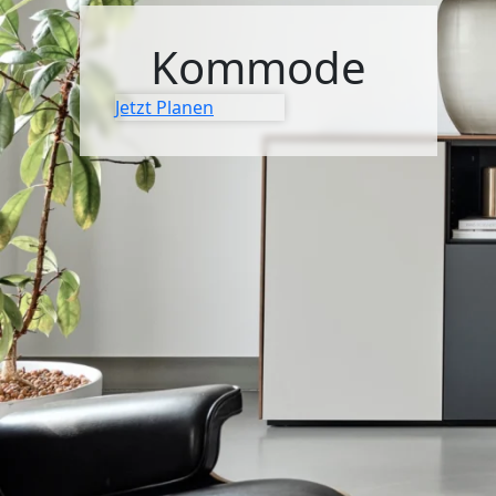
SIDEBOARDS
Kommode
KOMMODEN
Jetzt Planen
LOWBOARDS
TV-MÖBEL
FLURMÖBEL
VITRINEN
ECKLÖSUNGEN
SCHIEBETÜREN & SCHIEBETÜRSCHRÄNKE
APOTHEKERSCHRANK