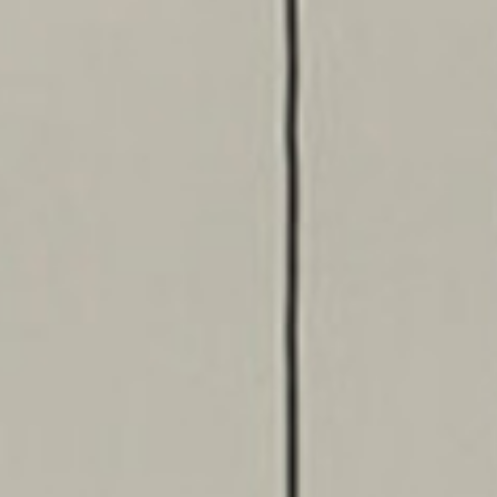
SIDEBOARDS
KOMMODEN
LOWBOARDS
TV-MÖBEL
FLURMÖBEL
VITRINEN
ECKLÖSUNGEN
SCHIEBETÜREN & SCHIEBETÜRSCHRÄNKE
APOTHEKERSCHRANK