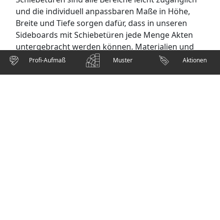
und die individuell anpassbaren Maße in Höhe,
Breite und Tiefe sorgen dafür, dass in unseren
Sideboards mit Schiebetüren jede Menge Akten
untergebracht werden können. Materialien und
Griffe gibt es in großer Auswahl bei meiner
Profi-Aufmaß
Muster
Aktionen
möbelmanufaktur. Einlegeböden und
Kleiderstangen können in die einzelnen Bereiche
integriert werden.