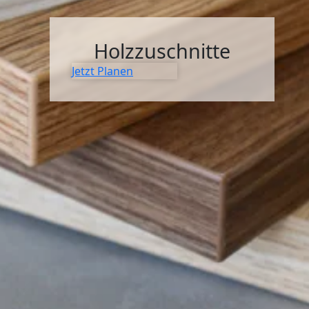
SIDEBOARDS
KOMMODEN
Holzzuschnitte
Jetzt Planen
LOWBOARDS
TV-MÖBEL
FLURMÖBEL
VITRINEN
ECKLÖSUNGEN
SCHIEBETÜREN & SCHIEBETÜRSCHRÄNKE
APOTHEKERSCHRANK