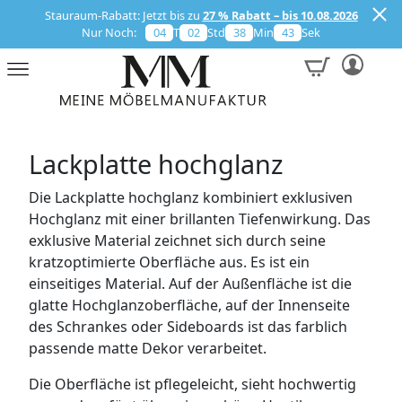
Stauraum-Rabatt: Jetzt bis zu
27 % Rabatt – bis 10.08.2026
NACH STILRICHTUNGEN
NACH MÖBEL-TYPEN
MUSTER ERHALTEN
INFORMATIONEN
KONFIGURATOR
NACH RÄUMEN
WOHNWELTEN
INSPIRATION
CREATOREN
ÜBER UNS
MAGAZIN
SERVICES
SERVICE
SHOP
Nur Noch:
04
T
02
Std
38
Min
43
Sek
NACH MÖBEL-TYPEN
SCHRÄNKE
WOHNZIMMER
NORDIC MINIMALISM
WOHNWELTEN
NATURAL BEAUTY
CHRISTA
DIE PERFEKTE BÜCHERECKE
SERVICES
SCHRANK-PLANER
VIRTUELLER SHOWROOM
UNTERNEHMEN
MUSTERBESTELLUNG
3D-KONFIGURATOR FÜR SCHRÄNKE & REGALE
NACH RÄUMEN
REGALE
SCHLAFZIMMER
TIMELESS ELEGANCE
CREATOREN
COZY CHIC
CLOUDY
MODULAIR: OUTDOOR-KÜCHEN
INFORMATIONEN
AUFMASSANLEITUNG
KUNDENSTIMMEN
QUALITÄT
MUSTERBESTELLUNG RAUMTRENNENDE SCHIEBETÜREN
Lackplatte hochglanz
NACH STILRICHTUNGEN
DACHSCHRÄGEN
ESSZIMMER
NATURAL BEAUTY
MAGAZIN
TIMELESS ELEGANCE
ALLE ANZEIGEN
AUFMASSSERVICE
MATERIALIEN
NACHHALTIGKEIT
Die Lackplatte hochglanz kombiniert exklusiven
Hochglanz mit einer brillanten Tiefenwirkung. Das
KLEIDERSCHRÄNKE
KINDERZIMMER
COZY CHIC
AUFBAUANLEITUNG
KATALOGE
AUSZEICHNUNGEN
exklusive Material zeichnet sich durch seine
kratzoptimierte Oberfläche aus. Es ist ein
BADMÖBEL
FLUR
INDUSTRIAL COOL
LIEFERUNG
einseitiges Material. Auf der Außenfläche ist die
glatte Hochglanzoberfläche, auf der Innenseite
HÄNGESCHRÄNKE
BASIC
des Schrankes oder Sideboards ist das farblich
passende matte Dekor verarbeitet.
BÜROMÖBEL
Die Oberfläche ist pflegeleicht, sieht hochwertig