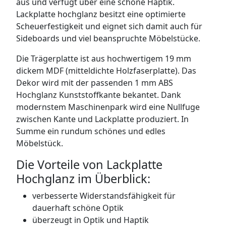
aus und verfügt über eine schöne Haptik.
SIDEBOARDS
Lackplatte hochglanz besitzt eine optimierte
Scheuerfestigkeit und eignet sich damit auch für
KOMMODEN
Sideboards und viel beanspruchte Möbelstücke.
LOWBOARDS
Die Trägerplatte ist aus hochwertigem 19 mm
dickem MDF (mitteldichte Holzfaserplatte). Das
TV-MÖBEL
Dekor wird mit der passenden 1 mm ABS
Hochglanz Kunststoffkante bekantet. Dank
FLURMÖBEL
modernstem Maschinenpark wird eine Nullfuge
zwischen Kante und Lackplatte produziert. In
Summe ein rundum schönes und edles
VITRINEN
Möbelstück.
ECKLÖSUNGEN
Die Vorteile von Lackplatte
Hochglanz im Überblick:
SCHIEBETÜREN & SCHIEBETÜRSCHRÄNKE
verbesserte Widerstandsfähigkeit für
APOTHEKERSCHRANK
dauerhaft schöne Optik
überzeugt in Optik und Haptik