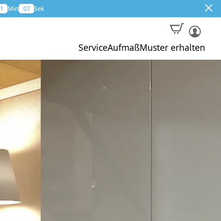
1
Min
07
Sek
Service
Aufmaß
Muster erhalten
Muster
Aktion
Profi-Aufmaß