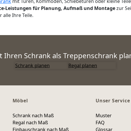
hrank
mit Türen, Kommoden, Schiebetüren oder kleine Teile 
ce-Leistungen für Planung, Aufmaß und Montage
zur Sei
alle Ihre Teile.
zt Ihren Schrank als Treppenschrank pla
Schrank planen
Regal planen
Möbel
Unser Service
Schrank nach Maß
Muster
Regal nach Maß
FAQ
Einbauschrank nach Maß
Glossar