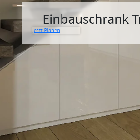
SIDEBOARDS
Einbauschrank 
KOMMODEN
Jetzt Planen
LOWBOARDS
TV-MÖBEL
FLURMÖBEL
VITRINEN
ECKLÖSUNGEN
SCHIEBETÜREN & SCHIEBETÜRSCHRÄNKE
APOTHEKERSCHRANK