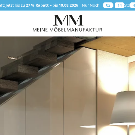
t: Jetzt bis zu
27 % Rabatt – bis 10.08.2026
Nur Noch:
02
T
14
Std
4