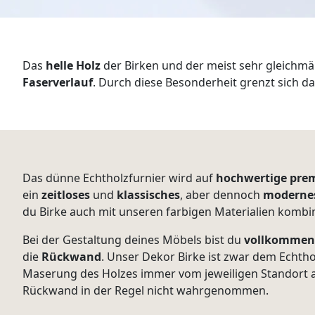
WANDBOARDS
EINZELTEILE
Das
helle Holz
der Birken und der meist sehr gleichm
ALLE ANZEIGEN
Faserverlauf
. Durch diese Besonderheit grenzt sich d
Das dünne Echtholzfurnier wird auf
hochwertige pre
ein
zeitloses
und
klassisches
, aber dennoch
moderne
du Birke auch mit unseren farbigen Materialien kombi
Bei der Gestaltung deines Möbels bist du
vollkommen 
die
Rückwand
. Unser Dekor Birke ist zwar dem Echth
Maserung des Holzes immer vom jeweiligen Standort ab
Rückwand in der Regel nicht wahrgenommen.