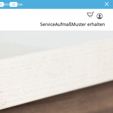
0
Min
31
Sek
Service
Aufmaß
Muster erhalten
Muster
Aktion
Profi-Aufmaß