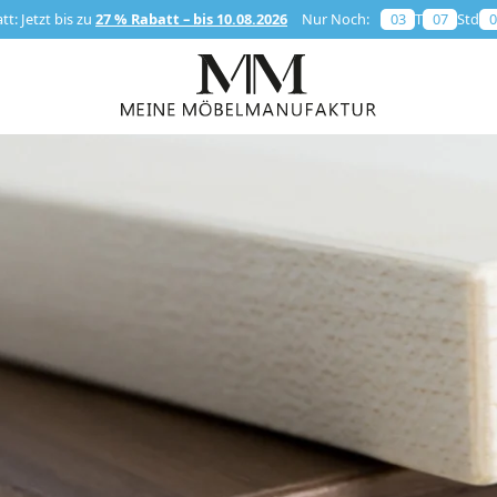
t: Jetzt bis zu
27 % Rabatt – bis 10.08.2026
Nur Noch:
03
T
07
Std
0