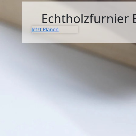
SIDEBOARDS
Echtholzfurnier 
KOMMODEN
Jetzt Planen
LOWBOARDS
TV-MÖBEL
FLURMÖBEL
VITRINEN
ECKLÖSUNGEN
SCHIEBETÜREN & SCHIEBETÜRSCHRÄNKE
APOTHEKERSCHRANK