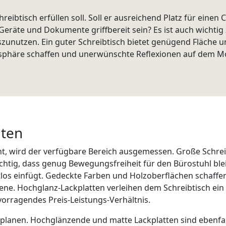
reibtisch erfüllen soll. Soll er ausreichend Platz für eine
räte und Dokumente griffbereit sein? Es ist auch wichtig 
zunutzen. Ein guter Schreibtisch bietet genügend Fläche un
mosphäre schaffen und unerwünschte Reflexionen auf dem 
lten
t, wird der verfügbare Bereich ausgemessen. Große Schreib
htig, dass genug Bewegungsfreiheit für den Bürostuhl bleibt
tlos einfügt. Gedeckte Farben und Holzoberflächen schaff
zene. Hochglanz-Lackplatten verleihen dem Schreibtisch ei
rvorragendes Preis-Leistungs-Verhältnis.
lanen. Hochglänzende und matte Lackplatten sind ebenfall