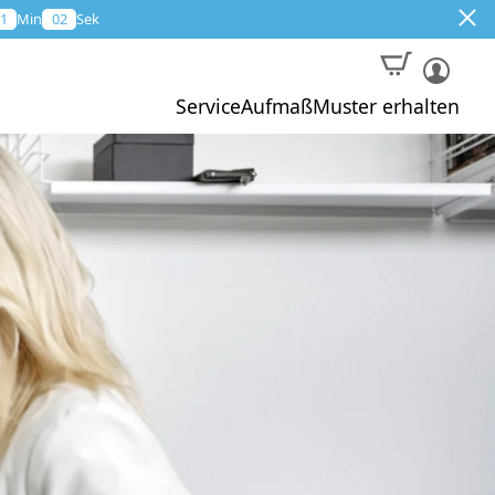
1
Min
01
Sek
Service
Aufmaß
Muster erhalten
Muster
Aktion
Profi-Aufmaß