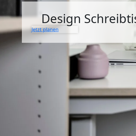
SIDEBOARDS
Design Schreibti
KOMMODEN
Jetzt planen
LOWBOARDS
TV-MÖBEL
FLURMÖBEL
VITRINEN
ECKLÖSUNGEN
SCHIEBETÜREN & SCHIEBETÜRSCHRÄNKE
APOTHEKERSCHRANK