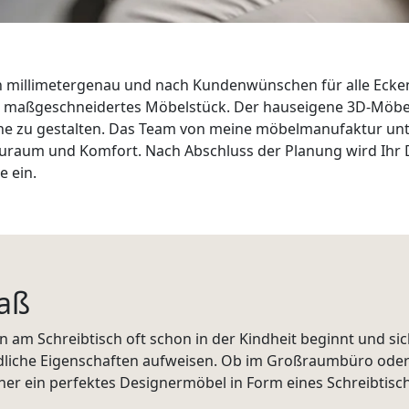
millimetergenau und nach Kundenwünschen für alle Ecken u
in maßgeschneidertes Möbelstück. Der hauseigene 3D-Möbe
ine zu gestalten. Das Team von meine möbelmanufaktur unte
tauraum und Komfort. Nach Abschluss der Planung wird Ihr
e ein.
Maß
zen am Schreibtisch oft schon in der Kindheit beginnt und si
liche Eigenschaften aufweisen. Ob im Großraumbüro oder 
ner ein perfektes Designermöbel in Form eines Schreibtisch