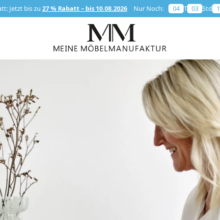
t: Jetzt bis zu
27 % Rabatt – bis 10.08.2026
Nur Noch:
04
T
03
Std
1