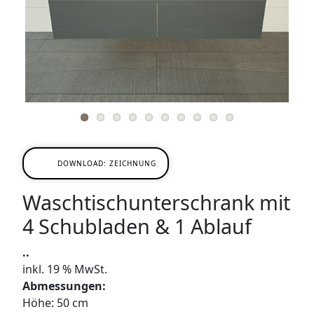
Previ
Next
SIDEBOARDS
ous
KOMMODEN
LOWBOARDS
TV-MÖBEL
FLURMÖBEL
DOWNLOAD: ZEICHNUNG
VITRINEN
Waschtischunterschrank mit
ECKLÖSUNGEN
4 Schubladen & 1 Ablauf
..
SCHIEBETÜREN & SCHIEBETÜRSCHRÄNKE
inkl. 19 % MwSt.
Abmessungen:
APOTHEKERSCHRANK
Höhe: 50 cm