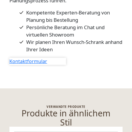
Planungsprozess führen.
l
Kompetente Experten-Beratung von
a
Planung bis Bestellung
u
Persönliche Beratung im Chat und
f
virtuellen Showroom
M
Wir planen Ihren Wunsch-Schrank anhand
e
n
Ihrer Ideen
g
Kontaktformular
e
VERWANDTE PRODUKTE
Produkte in ähnlichem
Stil