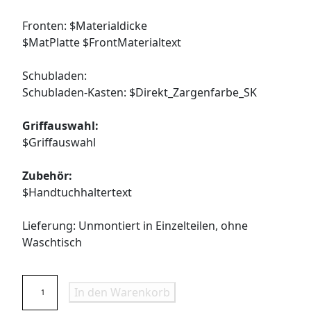
Fronten: $Materialdicke
$MatPlatte $FrontMaterialtext
Schubladen:
Schubladen-Kasten: $Direkt_Zargenfarbe_SK
Griffauswahl:
$Griffauswahl
Zubehör:
$Handtuchhaltertext
Lieferung: Unmontiert in Einzelteilen, ohne
Waschtisch
W
In den Warenkorb
a