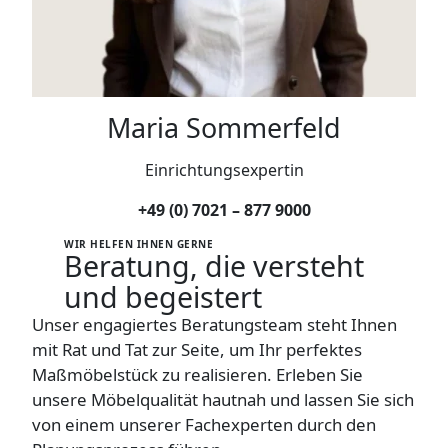
k
m
i
t
4
Maria Sommerfeld
S
c
Einrichtungsexpertin
h
u
+49 (0) 7021 – 877 9000
b
WIR HELFEN IHNEN GERNE
l
Beratung
, die versteht
a
und begeistert
d
Unser engagiertes Beratungsteam steht Ihnen
e
mit Rat und Tat zur Seite, um Ihr perfektes
n
Maßmöbelstück zu realisieren. Erleben Sie
&
1
unsere Möbelqualität hautnah und lassen Sie sich
A
von einem unserer Fachexperten durch den
b