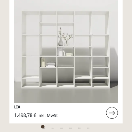
LIA
rlesen
Weiterlese
1.498,78
€
inkl. MwSt
:
LIA