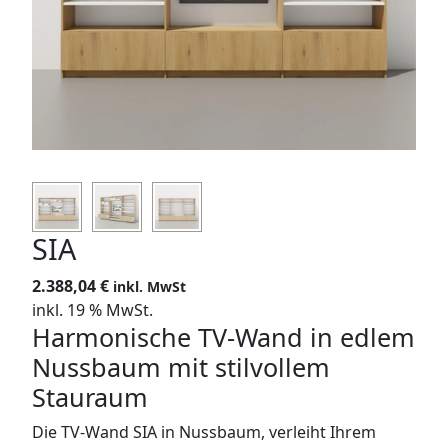
SIDEBOARDS
KOMMODEN
LOWBOARDS
TV-MÖBEL
FLURMÖBEL
SIA
VITRINEN
2.388,04
€
inkl. MwSt
inkl. 19 % MwSt.
ECKLÖSUNGEN
Harmonische TV-Wand in edlem
Nussbaum mit stilvollem
SCHIEBETÜREN & SCHIEBETÜRSCHRÄNKE
Stauraum
APOTHEKERSCHRANK
Die TV-Wand SIA in Nussbaum, verleiht Ihrem