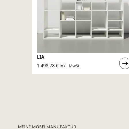
LIA
Weiterlesen
Weit
1.498,78
€
inkl. MwSt
:
:
KOA
LIA