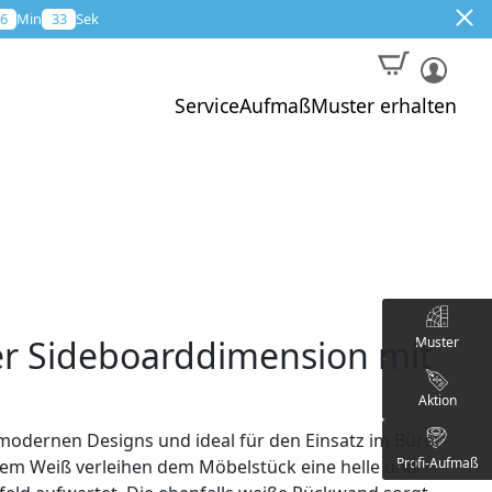
6
Min
32
Sek
Service
Aufmaß
Muster erhalten
aler Sideboarddimension mit
Muster
Aktion
 modernen Designs und ideal für den Einsatz im Büro.
Profi-Aufmaß
dem Weiß verleihen dem Möbelstück eine helle und