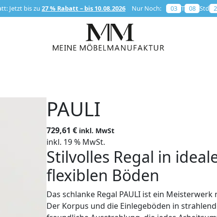
t: Jetzt bis zu
27 % Rabatt – bis 10.08.2026
Nur Noch:
03
T
08
Std
2
PAULI
729,61
€
inkl. MwSt
inkl. 19 % MwSt.
Stilvolles Regal in ide
flexiblen Böden
Das schlanke Regal PAULI ist ein Meisterwerk
Der Korpus und die Einlegeböden in strahlen