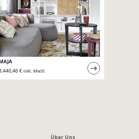
MAJA
KEANU
Weiterlesen
3.440,46
€
2.016,00
inkl. MwSt
:
MAJA
Über Uns