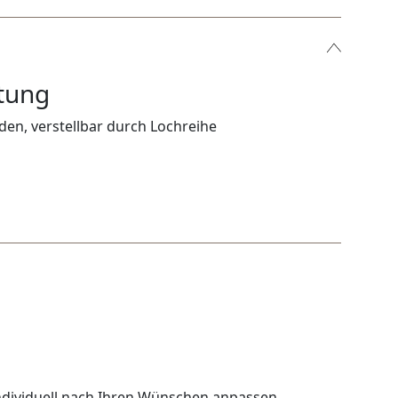
tung
den, verstellbar durch Lochreihe
ndividuell nach Ihren Wünschen anpassen.