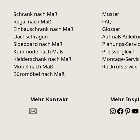
Schrank nach Maß
Muster
Regal nach Maß
FAQ
Einbauschrank nach Maß
Glossar
Dachschrägen
Aufmaß-Anleit
Sideboard nach Maß
Planungs-Servi
Kommode nach Maß
Preisvergleich
Kleiderschank nach Maß
Montage-Servic
Möbel nach Maß
Rückrufservice
Büromöbel nach Maß
Mehr Kontakt
Mehr Inspi
Instagram
Facebook
Pinterest
YouTube