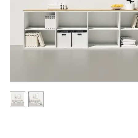
SIDEBOARDS
KOMMODEN
LOWBOARDS
TV-MÖBEL
FLURMÖBEL
VITRINEN
ECKLÖSUNGEN
SCHIEBETÜREN & SCHIEBETÜRSCHRÄNKE
APOTHEKERSCHRANK