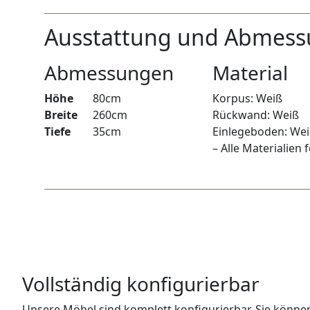
WANDBOARDS
Ausstattung und Abmes
EINZELTEILE
Abmessungen
Material
ALLE ANZEIGEN
Höhe
80cm
Korpus: Weiß
Breite
260cm
Rückwand: Weiß
Tiefe
35cm
Einlegeboden: We
– Alle Materialien
Vollständig konfigurierbar
Unsere Möbel sind komplett konfigurierbar. Sie könne