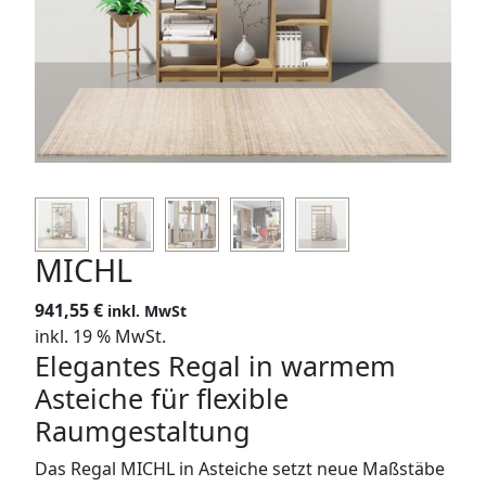
SIDEBOARDS
KOMMODEN
LOWBOARDS
TV-MÖBEL
FLURMÖBEL
MICHL
VITRINEN
941,55
€
inkl. MwSt
inkl. 19 % MwSt.
ECKLÖSUNGEN
Elegantes Regal in warmem
Asteiche für flexible
SCHIEBETÜREN & SCHIEBETÜRSCHRÄNKE
Raumgestaltung
APOTHEKERSCHRANK
Das Regal MICHL in Asteiche setzt neue Maßstäbe