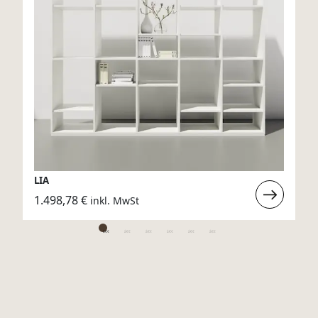
LIA
rlesen
Weiterlese
1.498,78
€
inkl. MwSt
:
LIA