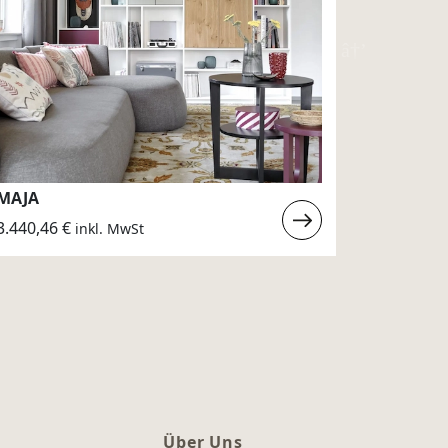
MAJA
KEANU
Weiterlesen
3.440,46
€
2.016,00
inkl. MwSt
:
MAJA
Über Uns