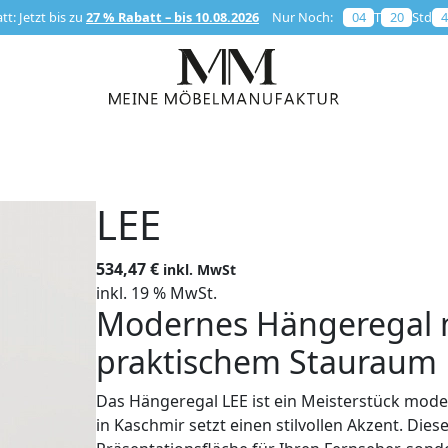
t: Jetzt bis zu
27 % Rabatt – bis 10.08.2026
Nur Noch:
04
T
20
Std
4
LEE
534,47
€
inkl. MwSt
inkl. 19 % MwSt.
Modernes Hängeregal 
praktischem Stauraum
Das Hängeregal LEE ist ein Meisterstück mode
in Kaschmir setzt einen stilvollen Akzent. Dies