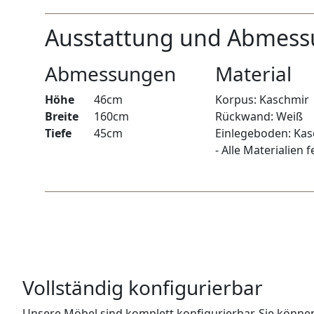
WANDBOARDS
Ausstattung und Abmes
EINZELTEILE
Abmessungen
Material
ALLE ANZEIGEN
Höhe
46cm
Korpus: Kaschmir
Breite
160cm
Rückwand: Weiß
Tiefe
45cm
Einlegeboden: Ka
- Alle Materialien
Vollständig konfigurierbar
Unsere Möbel sind komplett konfigurierbar. Sie könne