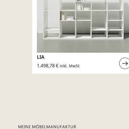
LIA
Weiterlesen
Weit
1.498,78
€
inkl. MwSt
:
:
KOA
LIA