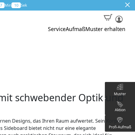
7
Min
09
Sek
Service
Aufmaß
Muster erhalten
mit schwebender Optik und
Muster
Aktion
rnen Designs, das Ihren Raum aufwertet. Sein Korpus
Profi-Aufmaß
es Sideboard bietet nicht nur eine elegante