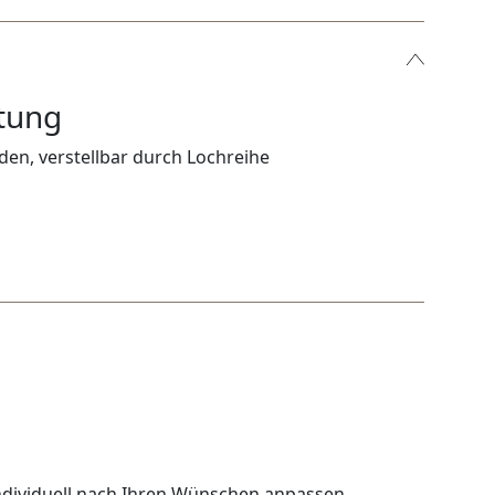
tung
den, verstellbar durch Lochreihe
ndividuell nach Ihren Wünschen anpassen.