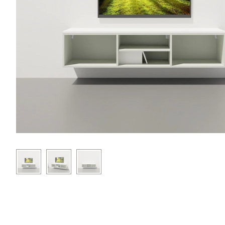
SIDEBOARDS
KOMMODEN
LOWBOARDS
TV-MÖBEL
FLURMÖBEL
VITRINEN
ECKLÖSUNGEN
SCHIEBETÜREN & SCHIEBETÜRSCHRÄNKE
APOTHEKERSCHRANK