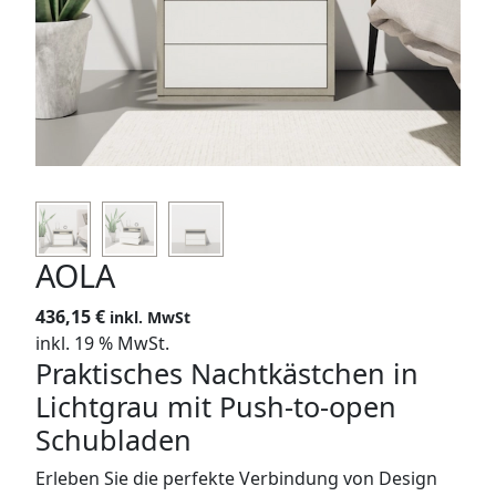
SIDEBOARDS
KOMMODEN
LOWBOARDS
TV-MÖBEL
FLURMÖBEL
AOLA
VITRINEN
436,15
€
inkl. MwSt
inkl. 19 % MwSt.
ECKLÖSUNGEN
Praktisches Nachtkästchen in
Lichtgrau mit Push-to-open
SCHIEBETÜREN & SCHIEBETÜRSCHRÄNKE
Schubladen
APOTHEKERSCHRANK
Erleben Sie die perfekte Verbindung von Design