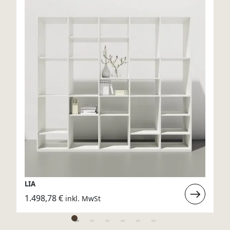
LIA
rlesen
Weiterlese
1.498,78
€
inkl. MwSt
:
LIA