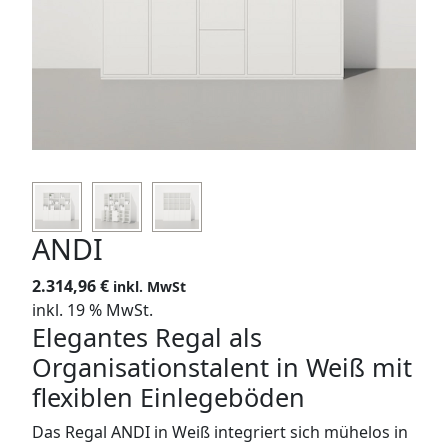
SIDEBOARDS
KOMMODEN
LOWBOARDS
TV-MÖBEL
FLURMÖBEL
ANDI
VITRINEN
2.314,96
€
inkl. MwSt
inkl. 19 % MwSt.
ECKLÖSUNGEN
Elegantes Regal als
Organisationstalent in Weiß mit
SCHIEBETÜREN & SCHIEBETÜRSCHRÄNKE
flexiblen Einlegeböden
APOTHEKERSCHRANK
Das Regal ANDI in Weiß integriert sich mühelos in