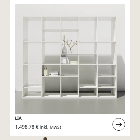
LIA
rlesen
Weiterlese
1.498,78
€
inkl. MwSt
:
LIA