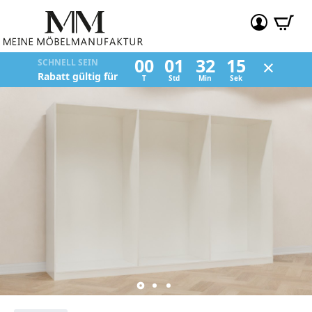
×
00
01
32
14
SCHNELL SEIN
Rabatt gültig für
T
Std
Min
Sek