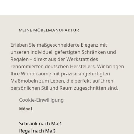
SIDEBOARDS
KOMMODEN
LOWBOARDS
Erleben Sie maßgeschneiderte Eleganz mit
TV-MÖBEL
unseren individuell gefertigten Schränken und
Regalen – direkt aus der Werkstatt des
FLURMÖBEL
renommierten deutschen Herstellers. Wir bringen
Ihre Wohnträume mit präzise angefertigten
VITRINEN
Maßmöbeln zum Leben, die perfekt auf Ihren
persönlichen Stil und Raum zugeschnitten sind.
ECKLÖSUNGEN
Cookie-Einwilligung
SCHIEBETÜREN & SCHIEBETÜRSCHRÄNKE
Möbel
APOTHEKERSCHRANK
Schrank nach Maß
Regal nach Maß