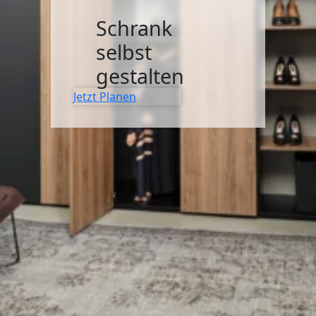
SIDEBOARDS
Schrank
KOMMODEN
selbst
gestalten
LOWBOARDS
Jetzt Planen
TV-MÖBEL
FLURMÖBEL
VITRINEN
ECKLÖSUNGEN
SCHIEBETÜREN & SCHIEBETÜRSCHRÄNKE
APOTHEKERSCHRANK