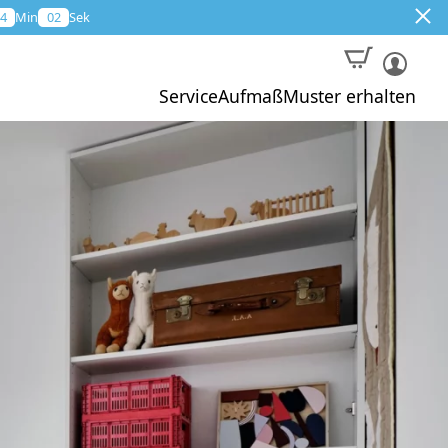
4
Min
02
Sek
Service
Aufmaß
Muster erhalten
Muster
Aktion
Profi-Aufmaß