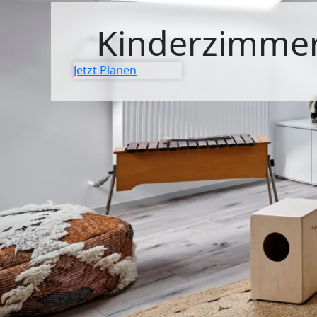
SIDEBOARDS
Kinderzimme
KOMMODEN
Jetzt Planen
LOWBOARDS
TV-MÖBEL
FLURMÖBEL
VITRINEN
ECKLÖSUNGEN
SCHIEBETÜREN & SCHIEBETÜRSCHRÄNKE
APOTHEKERSCHRANK